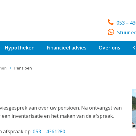
053 – 4
Stuur e
Hypotheken
Financieel advies
Over ons
K
omen
Pensioen
viesgesprek aan over uw pensioen. Na ontvangst van
een inventarisatie en het maken van de afspraak.
n afspraak op:
053 – 4361280
.