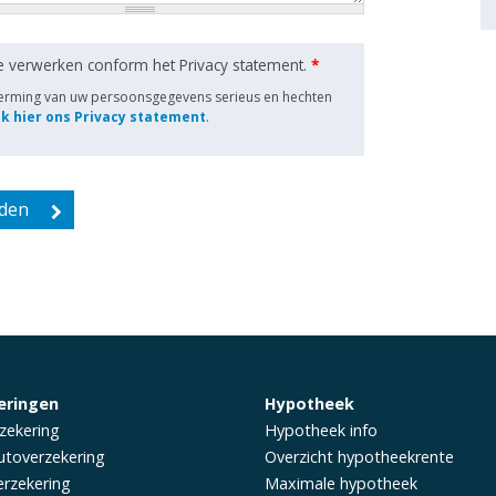
e verwerken conform het Privacy statement.
*
herming van uw persoonsgegevens serieus en hechten
jk hier ons Privacy statement
.
eringen
Hypotheek
zekering
Hypotheek info
utoverzekering
Overzicht hypotheekrente
rzekering
Maximale hypotheek