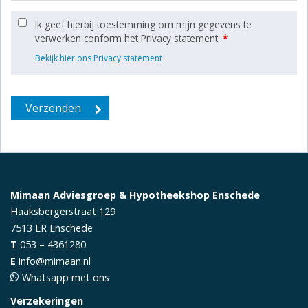
Ik geef hierbij toestemming om mijn gegevens te
verwerken conform het Privacy statement.
*
Bekijk hier ons Privacy statement
Mimaan Adviesgroep & Hypotheekshop Enschede
Haaksbergerstraat 129
7513 ER
Enschede
T
053 – 4361280
E
info@mimaan.nl
Whatsapp met ons
Verzekeringen